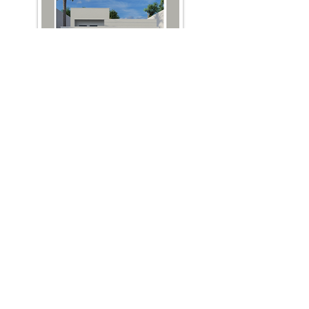
GUIA FACHADAS
As fachadas das residências são o cartão de visita
quando alguém vem visitar a nossa casa. Dessa
forma, ela não pode ficar de fora quando pensamos
em fazer alguma reforma ou quando estamos
pensando em começar uma construção. Por isso
separei aqui algumas dicas muitos importantes
como quais são as melhores cores, revestimentos
para compor uma fachada, o paisagismo,
iluminação e muito mais!
Garantia de 7 dias
Idioma: Português