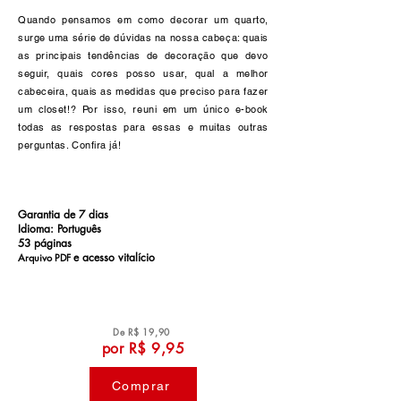
Quando pensamos em como decorar um quarto,
surge uma série de dúvidas na nossa cabeça: quais
as principais tendências de decoração que devo
seguir, quais cores posso usar, qual a melhor
cabeceira, quais as medidas que preciso para fazer
um closet!? Por isso, reuni em um único e-book
todas as respostas para essas e muitas outras
perguntas. Confira já!
Garantia de 7 dias
Idioma: Português
53 páginas
e a
cesso vitalício
Arquivo PDF
De R$ 19,90
por R$ 9,95
por R$ 9,95
Comprar