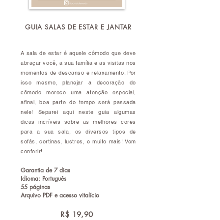
GUIA SALAS DE ESTAR E JANTAR
A sala de estar é aquele cômodo que deve
abraçar você, a sua família e as visitas nos
momentos de descanso e relaxamento. Por
isso mesmo, planejar a decoração do
cômodo merece uma atenção especial,
afinal, boa parte do tempo será passada
nele! Separei aqui neste guia algumas
dicas incríveis sobre as melhores cores
para a sua sala, os diversos tipos de
sofás, cortinas, lustres, e muito mais! Vem
conferir!
Garantia de 7 dias
Idioma: Português
55 páginas
Arquivo PDF e acesso vitalício
R$ 19,90