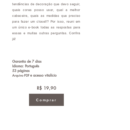
tendências de decoração que devo seguir,
quais cores posso usar, qual a melhor
cabeceira, quais as medidas que preciso
para fazer um closet!? Por isso, reuni em
um único e-book todas as respostas para
essas e muitas outras perguntas. Confira
já!
Garantia de 7 dias
Idioma: Português
53 páginas
e a
cesso vitalício
Arquivo PDF
R$ 19,90
R$ 19,90
Comprar