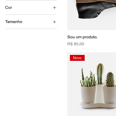
Cor
Tamanho
Grande
Sou um produto.
Médio
Preço
R$ 85,00
One size
Pequeno
Novo